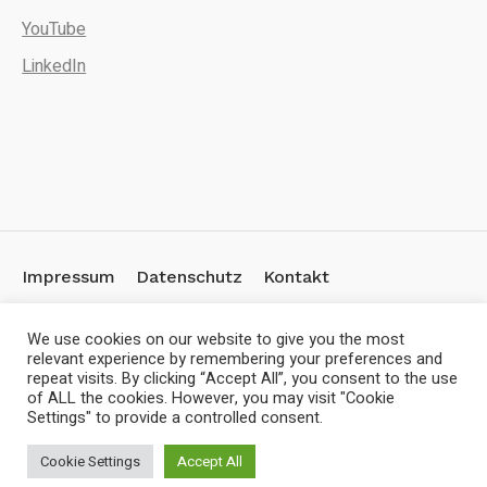
YouTube
LinkedIn
Impressum
Datenschutz
Kontakt
We use cookies on our website to give you the most
relevant experience by remembering your preferences and
repeat visits. By clicking “Accept All”, you consent to the use
© 2020-2024 CLIFFSBURG GmbH. All rights reserved.
of ALL the cookies. However, you may visit "Cookie
Settings" to provide a controlled consent.
Cookie Settings
Accept All